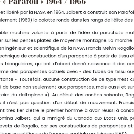
« Parafoil » 1964 / 1966
et libéré par la NASA en 1964, Jalbert a construit son Paraf
ement (1969) la calotte ronde dans les rangs de l’élite des
table machine volante à partir de l’idée du parachute m
voler sur les pentes plates de moyenne montagne. La marche 
 ingénieur et scientifique de la NASA Francis Melvin Rogallo 
a technique de construction d’un parapente à partir de tissu
s triangulaires, qui ont d’abord donné naissance à des c
orme des parapentes actuels avec « des tubes de tissu ouve
ante ». Toutefois, aucune construction de ce type n’est con
i de base non seulement aux parapentes, mais aussi et su
stoire du deltaplane »). Au début des années soixante, R
 il n’est pas question d’un début de mouvement. Franci
t très fier d’être le premier homme à avoir réussi à const
omina Jalbert, qui a immigré du Canada aux États-Unis, 
revets de Rogallo, car ses constructions de parapentes et
ions scientifiques de l’agence spatiale américaine NASA.