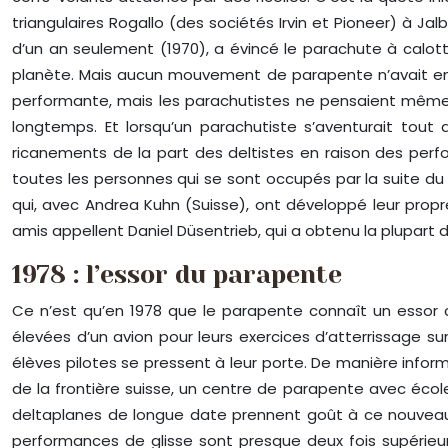
triangulaires Rogallo (des sociétés Irvin et Pioneer) à Ja
d’un an seulement (1970), a évincé le parachute à calot
planète. Mais aucun mouvement de parapente n’avait encore
performante, mais les parachutistes ne pensaient même
longtemps. Et lorsqu’un parachutiste s’aventurait to
ricanements de la part des deltistes en raison des perfo
toutes les personnes qui se sont occupés par la suite du
qui, avec Andrea Kuhn (Suisse), ont développé leur propr
amis appellent Daniel Düsentrieb, qui a obtenu la plupar
1978 : l’essor du parapente
Ce n’est qu’en 1978 que le parapente connaît un essor 
élevées d’un avion pour leurs exercices d’atterrissage s
élèves pilotes se pressent à leur porte. De manière inform
de la frontière suisse, un centre de parapente avec éco
deltaplanes de longue date prennent goût à ce nouveau s
performances de glisse sont presque deux fois supérieure