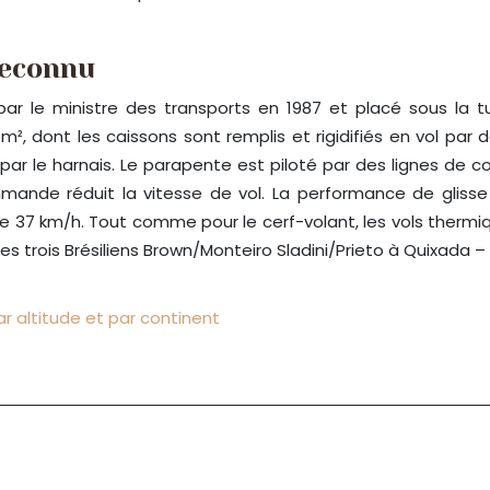
reconnu
ar le ministre des transports en 1987 et placé sous la tu
², dont les caissons sont remplis et rigidifiés en vol par 
t par le harnais. Le parapente est piloté par des lignes d
ande réduit la vitesse de vol. La performance de glisse 
 37 km/h. Tout comme pour le cerf-volant, les vols thermiq
 les trois Brésiliens Brown/Monteiro Sladini/Prieto à Quixada –
 altitude et par continent