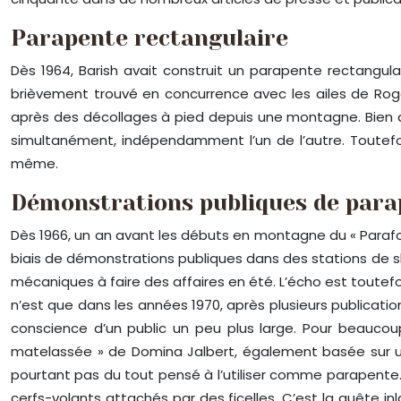
Parapente rectangulaire
Dès 1964, Barish avait construit un parapente rectangula
brièvement trouvé en concurrence avec les ailes de Rogal
après des décollages à pied depuis une montagne. Bien qu
simultanément, indépendamment l’un de l’autre. Toutefoi
même.
Démonstrations publiques de para
Dès 1966, un an avant les débuts en montagne du « Parafoil 
biais de démonstrations publiques dans des stations de sk
mécaniques à faire des affaires en été. L’écho est toute
n’est que dans les années 1970, après plusieurs publication
conscience d’un public un peu plus large. Pour beaucoup
matelassée » de Domina Jalbert, également basée sur un 
pourtant pas du tout pensé à l’utiliser comme parapente. S
cerfs-volants attachés par des ficelles. C’est la quête i