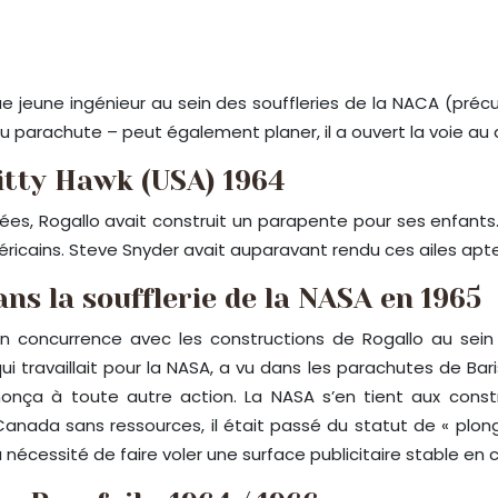
que jeune ingénieur au sein des souffleries de la NACA (préc
t au parachute – peut également planer, il a ouvert la voie
Kitty Hawk (USA) 1964
ées, Rogallo avait construit un parapente pour ses enfant
ricains. Steve Snyder avait auparavant rendu ces ailes aptes 
ns la soufflerie de la NASA en 1965
concurrence avec les constructions de Rogallo au sein 
i travaillait pour la NASA, a vu dans les parachutes de Ba
enonça à toute autre action. La NASA s’en tient aux const
Canada sans ressources, il était passé du statut de « plonge
a nécessité de faire voler une surface publicitaire stable en 