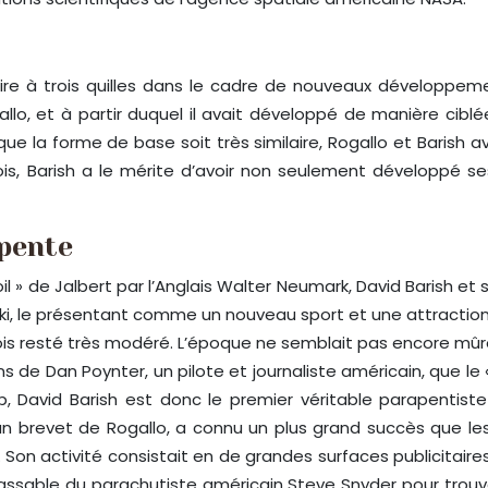
ire à trois quilles dans le cadre de nouveaux développeme
lo, et à partir duquel il avait développé de manière ciblé
e la forme de base soit très similaire, Rogallo et Barish
s, Barish a le mérite d’avoir non seulement développé ses 
pente
» de Jalbert par l’Anglais Walter Neumark, David Barish et son
i, le présentant comme un nouveau sport et une attraction t
fois resté très modéré. L’époque ne semblait pas encore m
s de Dan Poynter, un pilote et journaliste américain, que le
, David Barish est donc le premier véritable parapentist
brevet de Rogallo, a connu un plus grand succès que les vo
on activité consistait en de grandes surfaces publicitaires s
nlassable du parachutiste américain Steve Snyder pour trou