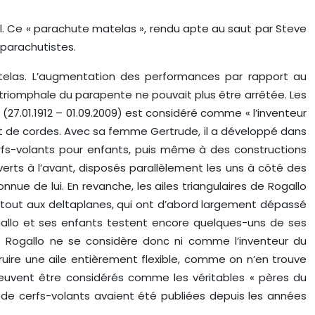
oil. Ce « parachute matelas », rendu apte au saut par Steve
 parachutistes.
atelas. L’augmentation des performances par rapport au
triomphale du parapente ne pouvait plus être arrêtée. Les
(27.01.1912 – 01.09.2009) est considéré comme « l’inventeur
 et de cordes. Avec sa femme Gertrude, il a développé dans
erfs-volants pour enfants, puis même à des constructions
rts à l’avant, disposés parallèlement les uns à côté des
nue de lui. En revanche, les ailes triangulaires de Rogallo
rtout aux deltaplanes, qui ont d’abord largement dépassé
ogallo et ses enfants testent encore quelques-uns de ses
s Rogallo ne se considère donc ni comme l’inventeur du
ruire une aile entièrement flexible, comme on n’en trouve
peuvent être considérés comme les véritables « pères du
 de cerfs-volants avaient été publiées depuis les années