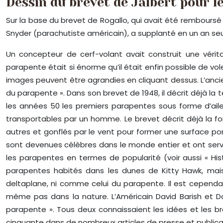
Dessin du brevet de Jalbert pour le 
Sur la base du brevet de Rogallo, qui avait été remboursé 
Snyder (parachutiste américain), a supplanté en un an seul
Un concepteur de cerf-volant avait construit une véri
parapente était si énorme qu’il était enfin possible de 
images peuvent être agrandies en cliquant dessus. L’ancien
du parapente ». Dans son brevet de 1948, il décrit déjà l
les années 50 les premiers parapentes sous forme d’aile
transportables par un homme. Le brevet décrit déjà la f
autres et gonflés par le vent pour former une surface port
sont devenues célèbres dans le monde entier et ont serv
les parapentes en termes de popularité (voir aussi « Hi
parapentes habités dans les dunes de Kitty Hawk, mais
deltaplane, ni comme celui du parapente. Il est cependan
même pas dans la nature. L’Américain David Barish et D
parapente ». Tous deux connaissaient les idées et les b
cinquante dans de nombreux articles de presse et publicat