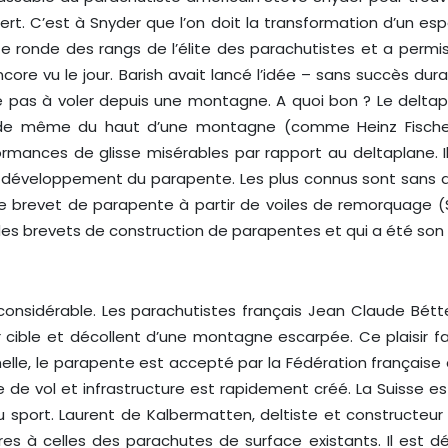
lbert. C’est à Snyder que l’on doit la transformation d’un es
te ronde des rangs de l’élite des parachutistes et a permi
 vu le jour. Barish avait lancé l’idée – sans succès durable
 pas à voler depuis une montagne. A quoi bon ? Le delt
ut de même du haut d’une montagne (comme Heinz Fischer
rmances de glisse misérables par rapport au deltaplane. Il
 développement du parapente. Les plus connus sont sans dout
e brevet de parapente à partir de voiles de remorquage (Sky
t des brevets de construction de parapentes et qui a été so
considérable. Les parachutistes français Jean Claude Bé
ur cible et décollent d’une montagne escarpée. Ce plaisir f
elle, le parapente est accepté par la Fédération française 
le de vol et infrastructure est rapidement créé. La Suisse
port. Laurent de Kalbermatten, deltiste et constructeur s
s à celles des parachutes de surface existants. Il est dé