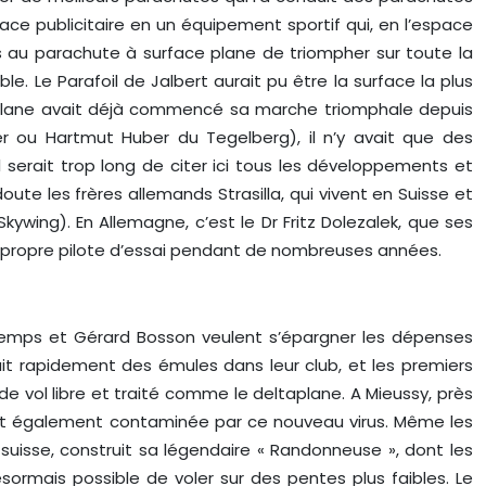
pace publicitaire en un équipement sportif qui, en l’espace
s au parachute à surface plane de triompher sur toute la
. Le Parafoil de Jalbert aurait pu être la surface la plus
aplane avait déjà commencé sa marche triomphale depuis
 ou Hartmut Huber du Tegelberg), il n’y avait que des
 serait trop long de citer ici tous les développements et
e les frères allemands Strasilla, qui vivent en Suisse et
wing). En Allemagne, c’est le Dr Fritz Dolezalek, que ses
n propre pilote d’essai pendant de nombreuses années.
ttemps et Gérard Bosson veulent s’épargner les dépenses
ait rapidement des émules dans leur club, et les premiers
de vol libre et traité comme le deltaplane. A Mieussy, près
 est également contaminée par ce nouveau virus. Même les
uisse, construit sa légendaire « Randonneuse », dont les
sormais possible de voler sur des pentes plus faibles. Le