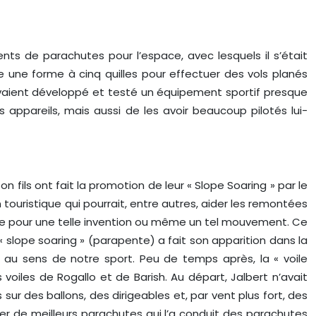
nts de parachutes pour l’espace, avec lesquels il s’était
e une forme à cinq quilles pour effectuer des vols planés
 avaient développé et testé un équipement sportif presque
appareils, mais aussi de les avoir beaucoup pilotés lui-
 fils ont fait la promotion de leur « Slope Soaring » par le
ouristique qui pourrait, entre autres, aider les remontées
ûre pour une telle invention ou même un tel mouvement. Ce
 « slope soaring » (parapente) a fait son apparition dans la
e au sens de notre sport. Peu de temps après, la « voile
iles de Rogallo et de Barish. Au départ, Jalbert n’avait
ur des ballons, des dirigeables et, par vent plus fort, des
ver de meilleurs parachutes qui l’a conduit des parachutes